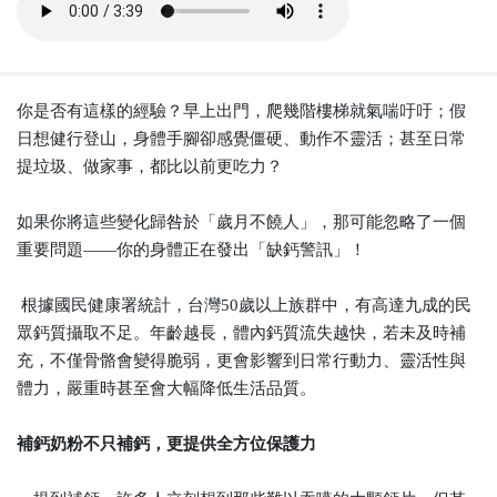
你是否有這樣的經驗？早上出門，爬幾階樓梯就氣喘吁吁；假
日想健行登山，身體手腳卻感覺僵硬、動作不靈活；甚至日常
提垃圾、做家事，都比以前更吃力？
如果你將這些變化歸咎於「歲月不饒人」，那可能忽略了一個
重要問題——你的身體正在發出「缺鈣警訊」！
根據國民健康署統計，台灣50歲以上族群中，有高達九成的民
眾鈣質攝取不足。年齡越長，體內鈣質流失越快，若未及時補
充，不僅骨骼會變得脆弱，更會影響到日常行動力、靈活性與
體力，嚴重時甚至會大幅降低生活品質。
補鈣奶粉不只補鈣，更提供全方位保護力