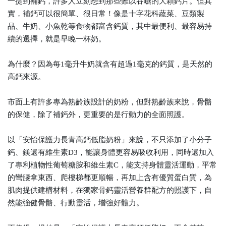
一提到補鈣，許多人立刻想到那些難以吞嚥的大顆鈣片。但其
實，補鈣可以很簡單、很日常！像是十字花科蔬菜、豆類製
品、牛奶、小魚乾等食物都富含鈣質，其中最便利、最容易持
續的選擇，就是早晚一杯奶。
為什麼？因為每1毫升牛奶就含有超過1毫克的鈣質，是天然的
高鈣來源。
市面上有許多專為熟齡族設計的奶粉，但對熟齡族來說，骨骼
的保健，除了補鈣外，更重要的是行動力的全面照護。
以「安怡保護力長青高鈣低脂奶粉」來說，不只添加了小分子
鈣、鎂還有維生素D3，能讓身體更容易吸收利用，同時還加入
了專利植物性葡萄糖胺和維生素C，能支持身體靈活運動，平常
的彎腰拿東西、爬樓梯都更順暢，再加上含有優質蛋白質，為
肌肉提供建構材料，在獨家骨鈣靈活營養群配方的照護下，自
然能強健骨骼、行動靈活，增強好體力。