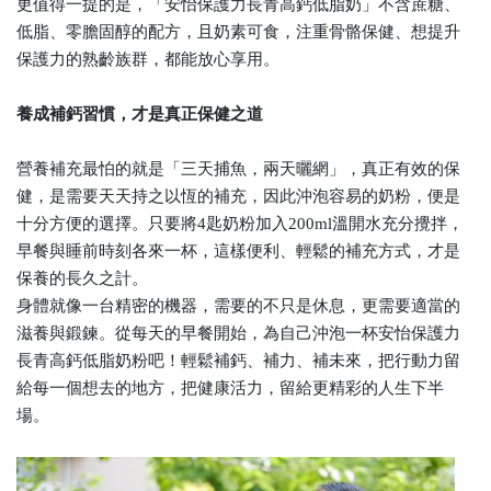
更值得一提的是，「安怡保護力長青高鈣低脂奶」不含蔗糖、
低脂、零膽固醇的配方，且奶素可食，注重骨骼保健、想提升
保護力的熟齡族群，都能放心享用。
養成補鈣習慣，才是真正保健之道
營養補充最怕的就是「三天捕魚，兩天曬網」，真正有效的保
健，是需要天天持之以恆的補充，因此沖泡容易的奶粉，便是
十分方便的選擇。只要將4匙奶粉加入200ml溫開水充分攪拌，
早餐與睡前時刻各來一杯，這樣便利、輕鬆的補充方式，才是
保養的長久之計。
身體就像一台精密的機器，需要的不只是休息，更需要適當的
滋養與鍛鍊。從每天的早餐開始，為自己沖泡一杯安怡保護力
長青高鈣低脂奶粉吧！輕鬆補鈣、補力、補未來，把行動力留
給每一個想去的地方，把健康活力，留給更精彩的人生下半
場。