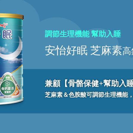
調節生理機能 幫助入睡
安怡好眠 芝麻素
高
兼顧【骨骼保健+幫助入
芝麻素＆色胺酸可調節生理機能