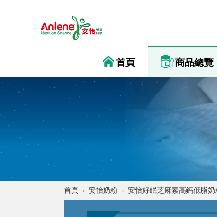
首頁
商品總覽
首頁
安怡奶粉
安怡好眠芝麻素高鈣低脂奶