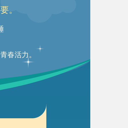
重要。
睡
保青春活力。