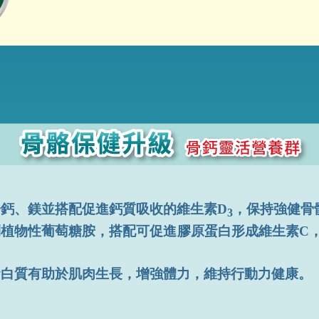
子鈣、鎂並搭配促進鈣質吸收的維生素D
，保持強健骨
3
利植物性葡萄糖胺，搭配可促進膠原蛋白形成維生素C
蛋白質有助於肌肉生長，增強體力，維持行動力健康。