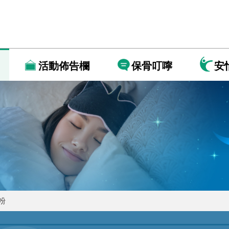
活動佈告欄
保骨叮嚀
安
粉