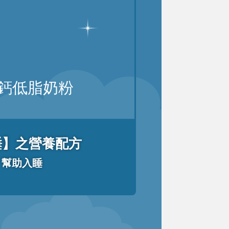
鈣低脂奶粉
睡】之營養配方
，幫助入睡