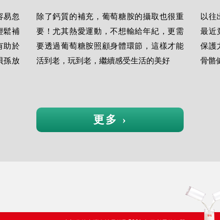
容易忽
除了鈣質的補充，葡萄糖胺的攝取也很重
以往
輕鬆補
要！尤其熱愛運動，不想輸給年紀，更需
最近
有助於
要透過葡萄糖胺照顧身體環節，這樣才能
保護
貝孫放
活到老，玩到老，繼續感受生活的美好
骨骼
更多 ›