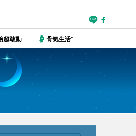
+
怡超敢動
骨氣生活