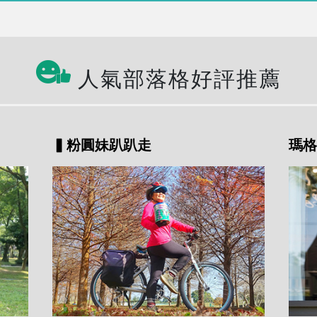
人氣部落格好評推薦
▍粉圓妹趴趴走
瑪格