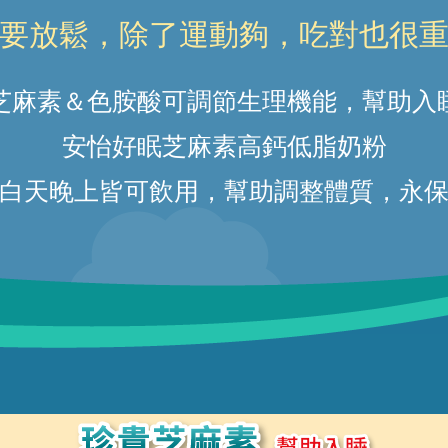
要放鬆，除了運動夠，吃對也很
芝麻素＆色胺酸可調節生理機能，幫助入
安怡好眠芝麻素高鈣低脂奶粉
白天晚上皆可飲用，幫助調整體質，永