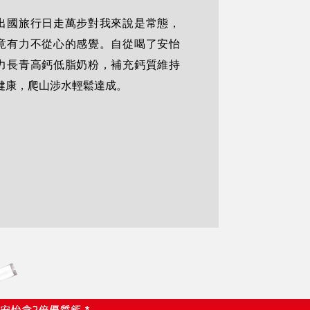
出國旅行日走萬步對我來說是常態，
竟有力不從心的感覺。自從喝了安怡
力長青高鈣低脂奶粉，補充鈣質維持
健康，爬山涉水輕鬆達成。