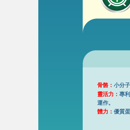
骨骼：
小分
靈活力：
專
運作。
體力：
優質