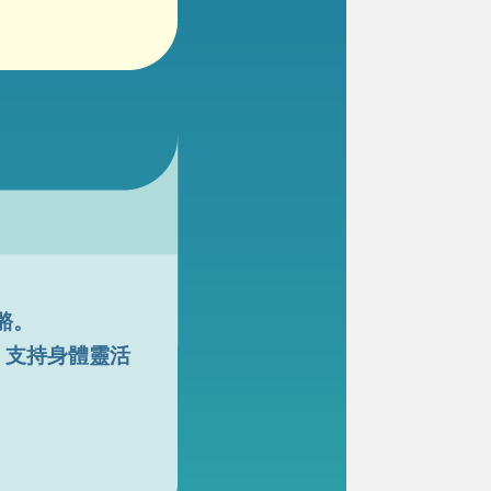
骼。
，支持身體靈活