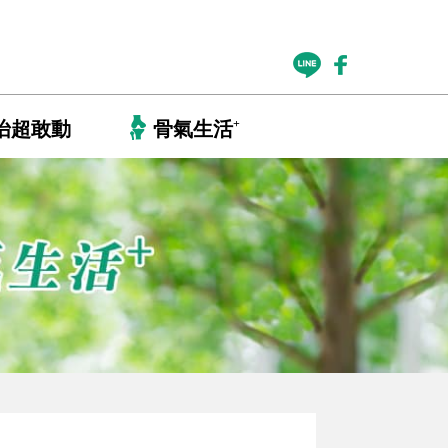
+
怡超敢動
骨氣生活