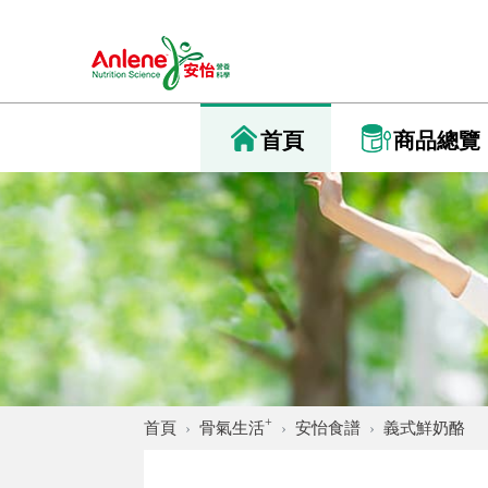
首頁
商品總覽
+
首頁
骨氣生活
安怡食譜
義式鮮奶酪