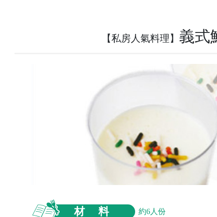
義式
【私房人氣料理】
材 料
約6人份