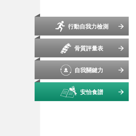
行動自我力檢測
骨質評量表
自我關鍵力
安怡食譜