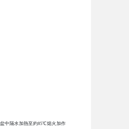
鋼盆中隔水加熱至約85℃熄火加作