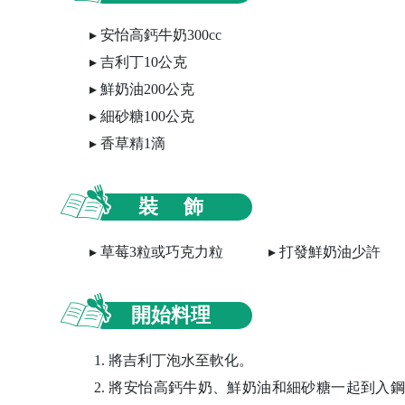
安怡高鈣牛奶300cc
吉利丁10公克
鮮奶油200公克
細砂糖100公克
香草精1滴
裝 飾
草莓3粒或巧克力粒
打發鮮奶油少許
開始料理
1. 將吉利丁泡水至軟化。
2. 將安怡高鈣牛奶、鮮奶油和細砂糖一起到入