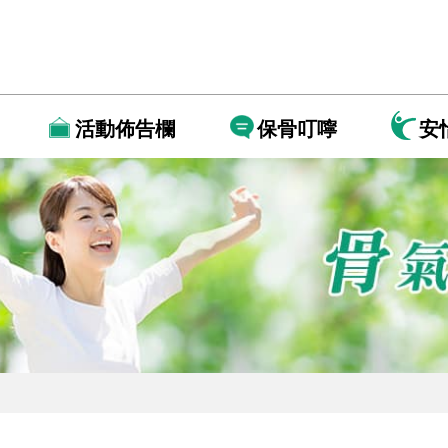
活動佈告欄
保骨叮嚀
安