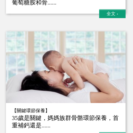
葡萄糖胺和骨......
全文
›
【關鍵環節保養】
35歲是關鍵，媽媽族群骨骼環節保養，首
重補鈣還是......