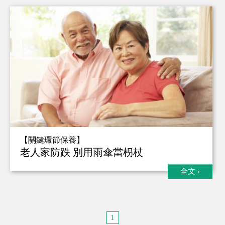
【關鍵環節保養】
老人家防跌 別用雨傘當枴杖
全文
›
1