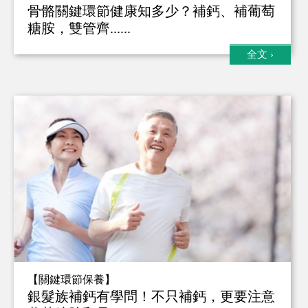
骨骼關鍵環節健康知多少？補鈣、補葡萄
糖胺，雙管齊......
全文
›
【關鍵環節保養】
銀髮族補鈣有學問！不只補鈣，更要注意