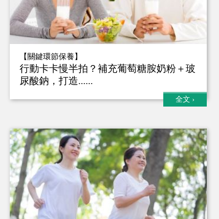
【關鍵環節保養】
行動卡卡慢半拍？補充葡萄糖胺奶粉＋玻
尿酸鈉，打造......
全文
›