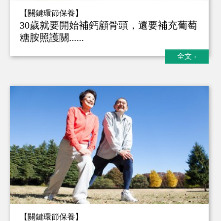
【關鍵環節保養】
30歲就要開始補鈣顧骨頭，還要補充葡萄
糖胺照護關......
全文
›
【關鍵環節保養】