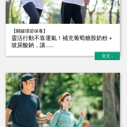
【關鍵環節保養】
靈活行動不靠運氣！補充葡萄糖胺奶粉＋
玻尿酸鈉，讓......
全文
›