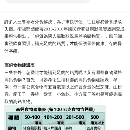
許多人三餐靠著外食解決，為了求快求便，往往容易營養攝取
失衡。衛福部國健署2013-2016年國民營養健康狀況變遷調查成
果報告指出，「鈣質為國人攝取狀況最差的礦物質」，應仔細
審視飲食習慣，補充足夠的鈣質，才能保護骨骼健康、存夠骨
骼本錢。
高鈣食物建議表
三餐在外，怎麼吃才能補到足夠的鈣質呢？又有哪些食物屬於
高鈣食物？首先，可參考衛生福利部的高鈣食物建議表，舉
例：每一百公克食物有五百毫克以上鈣質含量的黑芝麻、山粉
圓、愛玉子、香椿、髮菜、小魚乾、小方豆干等都是可優先攝
取的高鈣食物。