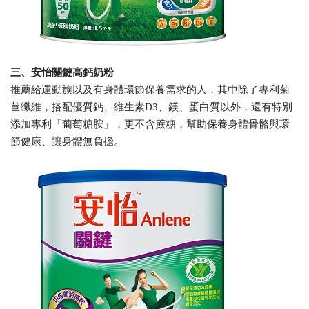
三、安怡關鍵高鈣奶粉
推薦給運動族以及有身體環節保養需求的人，其中除了專利菊
苣纖維，搭配優質鈣、維生素D3、鎂、蛋白質以外，還有特別
添加專利「葡萄糖胺」，更不含蔗糖，幫助保養身體骨骼與環
節健康、讓身體無負擔。