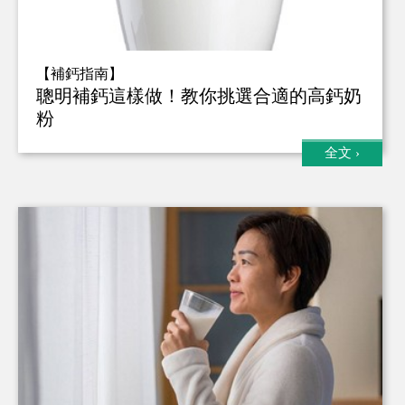
【補鈣指南】
聰明補鈣這樣做！教你挑選合適的高鈣奶
粉
全文
›