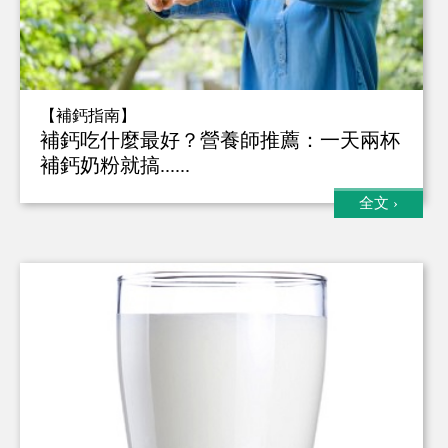
【補鈣指南】
補鈣吃什麼最好？營養師推薦：一天兩杯
補鈣奶粉就搞......
全文
›