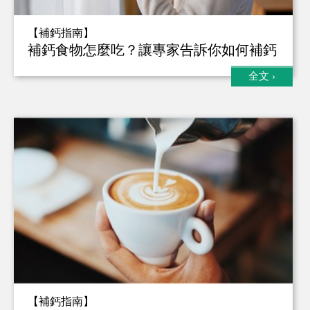
【補鈣指南】
補鈣食物怎麼吃？讓專家告訴你如何補鈣
全文
›
【補鈣指南】