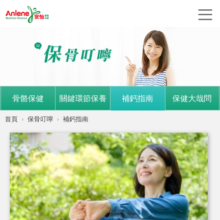
骨骼保健
關鍵環節保養
補鈣指南
保健大哉問
首頁
保骨叮嚀
補鈣指南