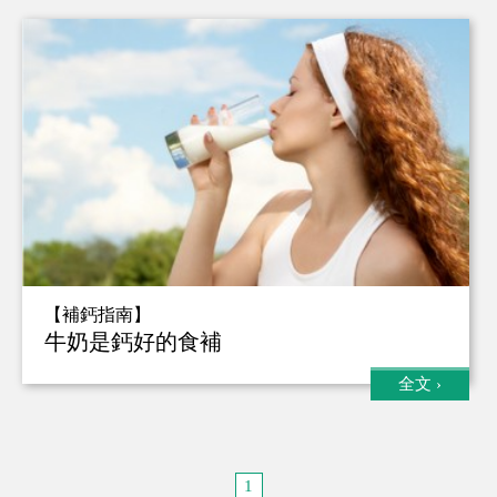
【補鈣指南】
牛奶是鈣好的食補
全文
›
1