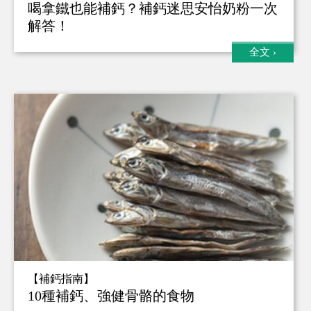
喝拿鐵也能補鈣？補鈣迷思安怡奶粉一次
解答！
全文
›
【補鈣指南】
10種補鈣、強健骨骼的食物