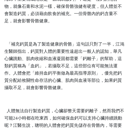
物，就像石膏和水泥一樣，確保骨骼強健有硬度，但人體並不
會製造鈣質，必須藉由飲食的補充。一但骨骼內的鈣含量不
足，就會影響骨骼健康。
「補充鈣質是為了製造健康的骨骼」這句話只對了一半，江鴻
生醫師指出，鈣質對人體的重要性遠超出一般人的認知，舉凡
心臟跳動、肌肉收縮和血液凝固都需要「鈣離子」的幫助，這
類鈣質稱為「血鈣」，若攝取不足，這些部位有可能無法運
作。人體會把「維持血鈣平衡做為最高指導原則」，優先把鈣
質分配給攸關性命存活的心臟、肌肉與血液等部位，如果鈣質
攝取不足，就會影響骨骼健康。
人體無法自行製造鈣質，心臟卻整天需要鈣離子，然而我們不
可能24小時都在吃東西，如何確保血鈣可以支持心臟持續跳動
呢？江醫生說，聰明的人體會把鈣質先儲存在骨骼內，等需要