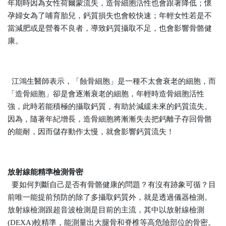
年期時因為女性荷爾蒙流失，造骨細胞活性也會跟著降低；懷
孕婦女為了哺育胎兒，鈣質損失也會較快速；年輕女性若是不
當減肥或是營養不良者，導致鈣質攝取不足，也會影響骨骼健
康。
江鴻生醫師表示，「蝕骨細胞」是一種不太會衰老的細胞，而
「造骨細胞」卻是會逐漸衰老的細胞，年輕時造骨細胞活性
強，此時若能積極的攝取鈣質，有助於減緩未來的鈣質流失。
因為，隨著年紀增長，造骨細胞將漸漸失去把鈣離子存回骨骼
的能耐，因而儲存動作太慢，就會影響鈣質流失！
放射線能精準檢測骨密
要如何判斷自己是否有骨骼健康的問題？有沒有跡象可循？目
前唯一能提前預防的除了多攝取鈣質外，就是透過儀器檢測。
放射線檢測跟超音波檢測是目前的主流，其中以放射線檢測
(DEXA)較精準，能測量出大腿骨和脊椎等高危險部位的骨密。