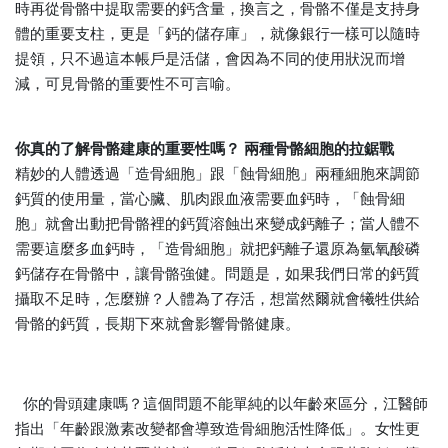
時再從骨骼中提取需要的鈣含量，換言之，骨骼不僅是支持身
體的重要支柱，更是「鈣的儲存庫」，就像銀行一樣可以隨時
提領，只不過這本帳戶是活儲，會因為不同的使用狀況而增
減，可見骨骼的重要性不可言喻。
你真的了解骨骼建康的重要性嗎？ 兩種骨骼細胞的拉鋸戰
精妙的人體透過「造骨細胞」跟「蝕骨細胞」兩種細胞來調節
鈣質的使用量，當心臟、肌肉跟血液需要血鈣時，「蝕骨細
胞」就會出動把骨骼裡的鈣質溶蝕出來變成鈣離子；當人體不
需要這麼多血鈣時，「造骨細胞」就把鈣離子還原為氫氧酸磷
鈣儲存在骨骼中，讓骨骼強健。問題是，如果我們日常的鈣質
攝取不足時，怎麼辦？人體為了存活，想當然爾就會犧牲供給
骨骼的鈣質，長期下來就會影響骨骼健康。
你的骨頭建康嗎？這個問題不能單純的以年齡來區分，江醫師
指出「年齡跟激素改變都會導致造骨細胞活性降低」。女性更