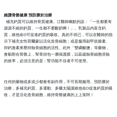
維護骨骼健康 預防勝於治療
補充鈣質可以維持骨質健康。江醫師幽默的說：「一生都要有
源源不絕的鈣質、一生都不要斷奶啊！」。乳製品內富含鈣
質，維他命D可促進鈣質的吸收。真的不得已，可以在醫師的指
示下補充女性荷爾蒙以活化造骨細胞；或是服用副甲狀腺素、
抑鈣激素來壓抑蝕骨細胞的活性。此外「雙磷酸鹽」等藥物，
會黏附在骨骼上，幫骨頭包一層保護膜，以延緩蝕骨細胞溶蝕
的效率，必須注意的是：腎功能不佳者不可使用。
任何的藥物或多或少都會有副作用，不可長期服用。預防勝於
治療，多補充鈣質、多運動、多曬太陽讓維他命D促進鈣質的吸
收，才是活化造骨細胞，維持骨骼健康的上上策阿！