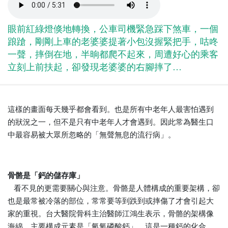
眼前紅綠燈倏地轉換，公車司機緊急踩下煞車，一個
踉蹌，剛剛上車的老婆婆提著小包沒握緊把手，咕咚
一聲，摔倒在地，半晌都爬不起來，周遭好心的乘客
立刻上前扶起，卻發現老婆婆的右腳摔了…
這樣的畫面每天幾乎都會看到。也是所有中老年人最害怕遇到
的狀況之一，但不是只有中老年人才會遇到。因此常為醫生口
中最容易被大眾所忽略的「無聲無息的流行病」。
骨骼是「鈣的儲存庫」
看不見的更需要關心與注意。骨骼是人體構成的重要架構，卻
也是最常被冷落的部位，常常要等到跌到或摔傷了才會引起大
家的重視。台大醫院骨科主治醫師江鴻生表示，骨骼的架構像
海綿，主要構成元素是「氫氧磷酸鈣」，這是一種鈣的化合